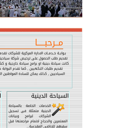
مــرحبـــــا
بـوابــة خــدمــات الادارة المركزية للشركات ت
تقديم طلب الحصول على ترخيص شركة سياحية مرو
كانت سياحة دينية او برامج سياحة خارجية و كش
تقديم طلبات التكهيين , كما تقدم البوابة
السياحيين , كذلك يمكن للسادة المواطنين الا
السياحة الدينية
ا
الخدمات الخاصة بالسياحة
الدينية متمثلة فى تسجيل
الشركات لبرامج وبيانات
المعتمرين والحجاج لاتمام مراجعتها قبل
سفرهم للاراضى المقدسة...