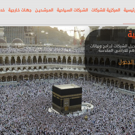
رئيسية
المركزية للشركات
الشـركات السـياحية
المـرشـديــن
جهـات خـارجية
خدم
ية
يل الشركات لبرامج وبيانات
هم للاراضى المقدسة...
الدخول