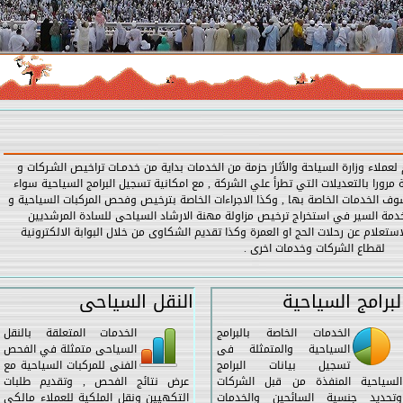
قدم لعملاء وزارة السياحة والأثار حزمة من الخدمات بداية من خدمـات تراخيص الشـركات و
را بالتعديلات التي تطرأ علي الشركة , مع امكانية تسجيل البرامج السياحية سواء
وف الخدمات الخاصة بها , وكذا الاجراءات الخاصة بترخيص وفحص المركبات السياحية و
 خدمة السير في استخراج ترخيص مزاولة مهنة الارشاد السياحى للسادة المرشديين
ستعلام عن رحلات الحج او العمرة وكذا تقديم الشكاوى من خلال البوابة الالكترونية
لقطاع الشركات وخدمات اخرى .
لبرامج السياحية
النقل السياحى
الخدمات الخاصة بالبرامج
الخدمات المتعلقة بالنقل
السياحية والمتمثلة فى
السياحى متمثلة في الفحص
تسجيل بيانات البرامج
الفنى للمركبات السياحية مع
السياحية المنفذة من قبل الشركات
عرض نتائج الفحص , وتقديم طلبات
وتحديد جنسية السائحين والخدمات
التكهيين ونقل الملكية للعملاء مالكى